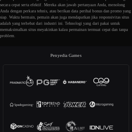
secara cepat serta efektif. Mereka akan jawab pertanyaan Anda, menolong
Anda dengan perkara tehnis, atau berikan data perihal bonus dan promo yang
siap. Waktu bermain, pemain akan juga mendapatkan jika responsivitas situs
adalah yang terhebat dari industri ini. Tehnologi yang dari pakai untuk
memaksimalkan situs meyakinkan kalau permainan termuat cepat dan tanpa
problem.
Penyedia Games