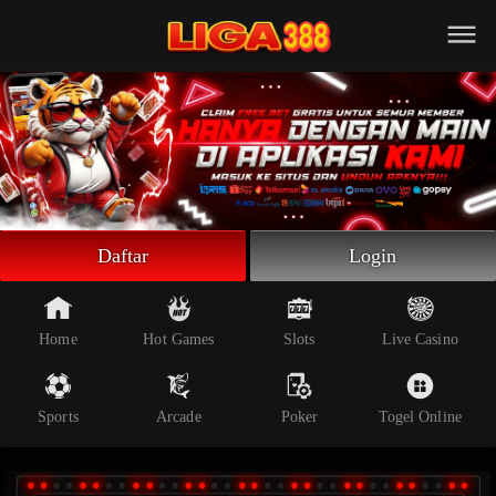
Beranda
Slot Online
Live Casino
Sportsbook
Arcade
Togel Online
Daftar
Login
Poker
Whatsapp
Home
Hot Games
Slots
Live Casino
Telegram
Sports
Arcade
Poker
Togel Online
Livechat