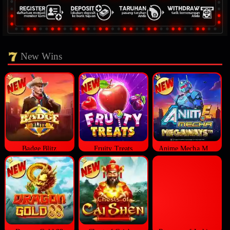
New Wins
Badge Blitz
Fruity Treats
Anime Mecha Megaways