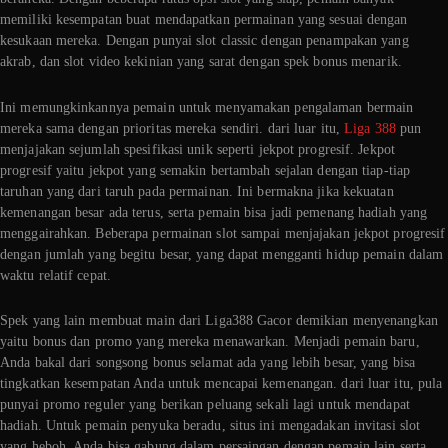
memiliki kesempatan buat mendapatkan permainan yang sesuai dengan
kesukaan mereka. Dengan punyai slot classic dengan penampakan yang
akrab, dan slot video kekinian yang sarat dengan spek bonus menarik.
Ini memungkinkannya pemain untuk menyamakan pengalaman bermain
mereka sama dengan prioritas mereka sendiri. dari luar itu,
Liga 388
pun
menjajakan sejumlah spesifikasi unik seperti jekpot progresif. Jekpot
progresif yaitu jekpot yang semakin bertambah sejalan dengan tiap-tiap
taruhan yang dari taruh pada permainan. Ini bermakna jika kekuatan
kemenangan besar ada terus, serta pemain bisa jadi pemenang hadiah yang
menggairahkan. Beberapa permainan slot sampai menjajakan jekpot progresif
dengan jumlah yang begitu besar, yang dapat mengganti hidup pemain dalam
waktu relatif cepat.
Spek yang lain membuat main dari Liga388 Gacor demikian menyenangkan
yaitu bonus dan promo yang mereka menawarkan. Menjadi pemain baru,
Anda bakal dari songsong bonus selamat ada yang lebih besar, yang bisa
tingkatkan kesempatan Anda untuk mencapai kemenangan. dari luar itu, pula
punyai promo reguler yang berikan peluang sekali lagi untuk mendapat
hadiah. Untuk pemain penyuka beradu, situs ini mengadakan invitasi slot
yang heboh. Anda bisa gabung dalam persaingan dengan pemain lain serta