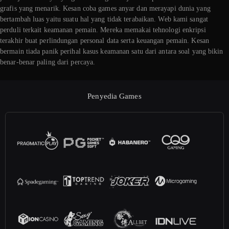
grafis yang menarik. Kesan coba games anyar dan merayapi dunia yang
bertambah luas yaitu suatu hal yang tidak terabaikan. Web kami sangat
perduli terkait keamanan pemain. Mereka memakai tehnologi enkripsi
terakhir buat perlindungan personal data serta keuangan pemain. Kesan
bermain tiada panik perihal kasus keamanan satu dari antara soal yang bikin
benar-benar paling dari percaya.
Penyedia Games