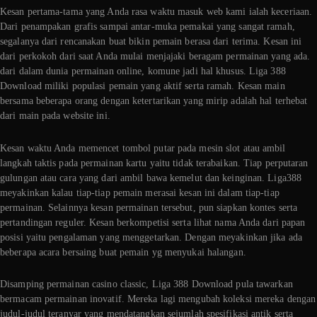
Kesan pertama-tama yang Anda rasa waktu masuk web kami ialah keceriaan.
Dari penampakan grafis sampai antar-muka pemakai yang sangat ramah,
segalanya dari rencanakan buat bikin pemain berasa dari terima. Kesan ini
dari perkokoh dari saat Anda mulai menjajaki beragam permainan yang ada.
dari dalam dunia permainan online, komune jadi hal khusus. Liga 388
Download miliki populasi pemain yang aktif serta ramah. Kesan main
bersama beberapa orang dengan ketertarikan yang mirip adalah hal terhebat
dari main pada website ini.
Kesan waktu Anda memencet tombol putar pada mesin slot atau ambil
langkah taktis pada permainan kartu yaitu tidak terabaikan. Tiap perputaran
gulungan atau cara yang dari ambil bawa kemelut dan keinginan. Liga388
meyakinkan kalau tiap-tiap pemain merasai kesan ini dalam tiap-tiap
permainan. Selainnya kesan permainan tersebut, pun siapkan kontes serta
pertandingan reguler. Kesan berkompetisi serta lihat nama Anda dari papan
posisi yaitu pengalaman yang menggetarkan. Dengan meyakinkan jika ada
beberapa acara bersaing buat pemain yg menyukai halangan.
Disamping permainan casino classic, Liga 388 Download pula tawarkan
bermacam permainan inovatif. Mereka lagi mengubah koleksi mereka dengan
judul-judul teranyar yang mendatangkan sejumlah spesifikasi antik serta