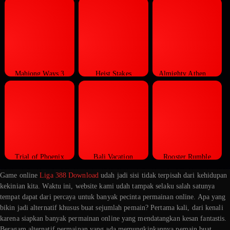
Mahjong Ways 3
Heist Stakes
Almighty Athena Empire
Trial of Phoenix
Bali Vacation
Rooster Rumble
Game online
Liga 388 Download
udah jadi sisi tidak terpisah dari kehidupan
kekinian kita. Waktu ini, website kami udah tampak selaku salah satunya
tempat dapat dari percaya untuk banyak pecinta permainan online. Apa yang
bikin jadi alternatif khusus buat sejumlah pemain? Pertama kali, dari kenali
karena siapkan banyak permainan online yang mendatangkan kesan fantastis.
Beragam alternatif permainan yang ada memungkinkannya pemain buat