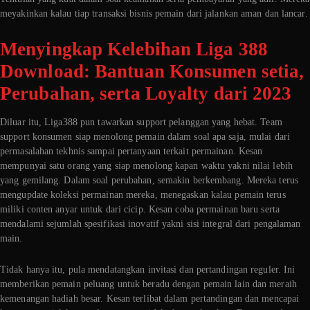
meyakinkan kalau tiap transaksi bisnis pemain dari jalankan aman dan lancar.
Menyingkap Kelebihan Liga 388
Download: Bantuan Konsumen setia,
Perubahan, serta Loyalty dari 2023
Diluar itu, Liga388 pun tawarkan support pelanggan yang hebat. Team
support konsumen siap menolong pemain dalam soal apa saja, mulai dari
permasalahan tekhnis sampai pertanyaan terkait permainan. Kesan
mempunyai satu orang yang siap menolong kapan waktu yakni nilai lebih
yang gemilang. Dalam soal perubahan, semakin berkembang. Mereka terus
mengupdate koleksi permainan mereka, menegaskan kalau pemain terus
miliki conten anyar untuk dari cicip. Kesan coba permainan baru serta
mendalami sejumlah spesifikasi inovatif yakni sisi integral dari pengalaman
main.
Tidak hanya itu, pula mendatangkan invitasi dan pertandingan reguler. Ini
memberikan pemain peluang untuk beradu dengan pemain lain dan meraih
kemenangan hadiah besar. Kesan terlibat dalam pertandingan dan mencapai