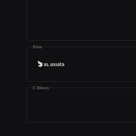
Pulsa
E-Money