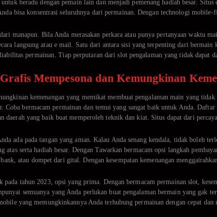
ng untuk beradu dengan pemain lain dan menjadi pemenang hadiah besar. Sit
 Anda bisa konsentrasi seluruhnya dari permainan. Dengan technologi mobile-f
a dari manapun. Bila Anda merasakan perkara atau punya pertanyaan waktu mai
cara langsung atau e mail. Satu dari antara sisi yang terpenting dari berma
liabilitas permainan. Tiap perputaran dari slot pengalaman yang tidak dapat d
8 Grafis Mempesona dan Kemungkinan Kem
kemungkinan kemenangan yang memikat membuat pengalaman main yang tidak t
. Coba bermacam permainan dan temui yang sangat baik untuk Anda. Daftar 
 daerah yang baik buat memperoleh teknik dan kiat. Situs dapat dari percaya 
da ada pada tangan yang aman. Kalau Anda senang kendala, tidak boleh terle
ing atas serta hadiah besar. Dengan Tawarkan bermacam opsi langkah pembay
fer bank, atau dompet dari gital. Dengan kesempatan kemenangan menggairahk
rik pada tahun 2023, opsi yang prima. Dengan bermacam permainan slot, ke
mpunyai semuanya yang Anda perlukan buat pengalaman bermain yang gak ter
an mobile yang memungkinkannya Anda terhubung permainan dengan cepat dan