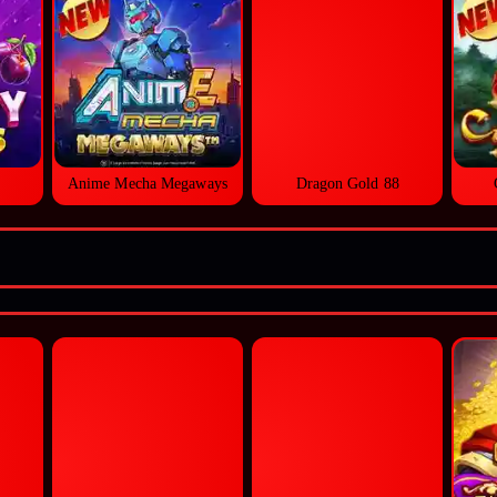
Anime Mecha Megaways
Dragon Gold 88