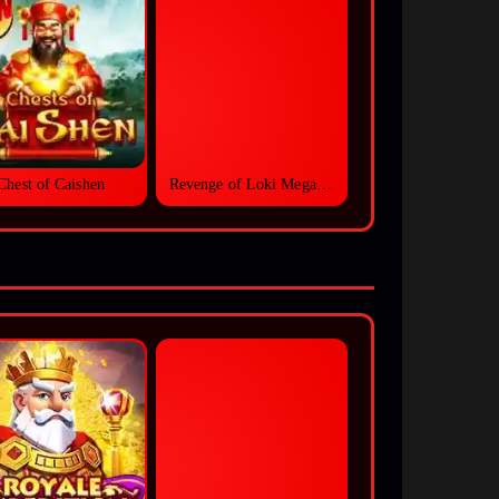
Chest of Caishen
Revenge of Loki Megaways™