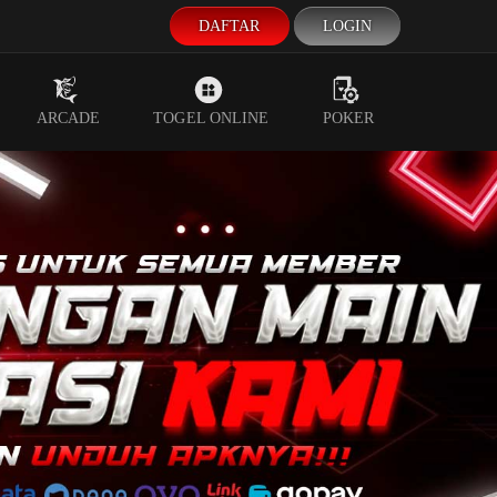
DAFTAR
LOGIN
ARCADE
TOGEL ONLINE
POKER