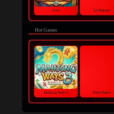
Zeus
Le Pharaoh
Hot Games
Mahjong Ways 3
Heist Stakes