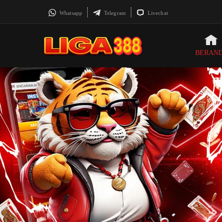
Whatsapp
Telegram
Livechat
BERAN