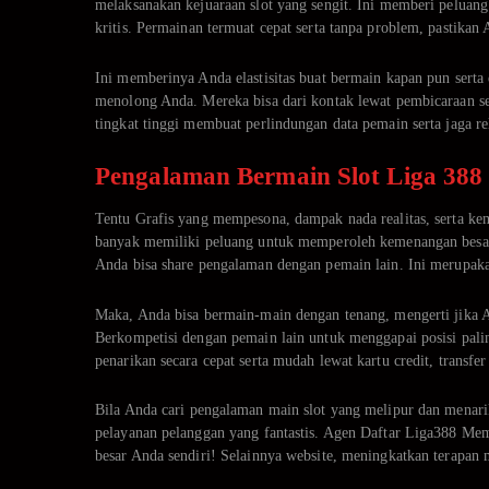
melaksanakan kejuaraan slot yang sengit. Ini memberi pelua
kritis. Permainan termuat cepat serta tanpa problem, pastikan
Ini memberinya Anda elastisitas buat bermain kapan pun sert
menolong Anda. Mereka bisa dari kontak lewat pembicaraan se
tingkat tinggi membuat perlindungan data pemain serta jaga re
Pengalaman Bermain Slot Liga 38
Tentu Grafis yang mempesona, dampak nada realitas, serta 
banyak memiliki peluang untuk memperoleh kemenangan besar
Anda bisa share pengalaman dengan pemain lain. Ini merupakan
Maka, Anda bisa bermain-main dengan tenang, mengerti jika An
Berkompetisi dengan pemain lain untuk menggapai posisi pal
penarikan secara cepat serta mudah lewat kartu credit, trans
Bila Anda cari pengalaman main slot yang melipur dan mena
pelayanan pelanggan yang fantastis. Agen Daftar Liga388 Me
besar Anda sendiri! Selainnya website, meningkatkan terap